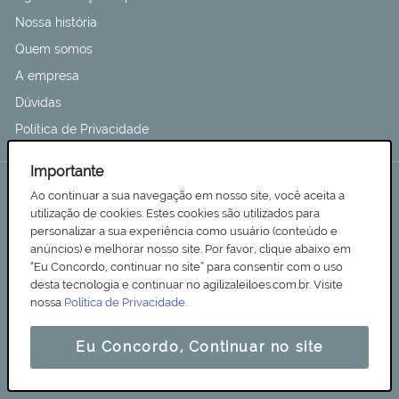
Nossa história
Quem somos
A empresa
Dúvidas
Política de Privacidade
Importante
ENDEREÇO
Ao continuar a sua navegação em nosso site, você aceita a
utilização de cookies. Estes cookies são utilizados para
Rua Albânia, n° 155 - Jardim Igapó - CEP 86.046-29
personalizar a sua experiência como usuário (conteúdo e
Londrina - Paraná
anúncios) e melhorar nosso site. Por favor, clique abaixo em
“Eu Concordo, continuar no site” para consentir com o uso
Tel (043) 3878 7000
desta tecnologia e continuar no agilizaleiloes.com.br. Visite
contato@agiliza.srv.br
nossa
Política de Privacidade
.
8:00h às 18:00h
Eu Concordo, Continuar no site