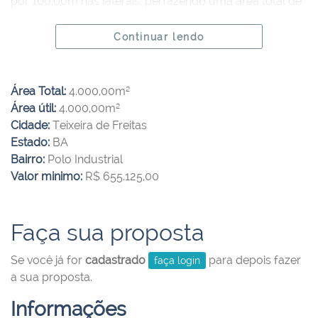
por 100,00m nas laterais, perfazendo uma área total de
4.000,00m2 (quatro mil metros quadrados), em formato
poligonal regular com tudo os ângulos internos
Continuar lendo
medindo 90º, confrontando-se com rua Projetada 160
pela frente, ao fundo com a Rua Projetada 204, lateral
direita com a Rua Projetada 204,e lateral esquerda com
Área Total:
4.000,00m²
imóvel com inscrição municipal 1.05.0337.2816.001,
Área útil:
4.000,00m²
número de porta. 130.
Cidade:
Teixeira de Freitas
Estado:
BA
Objeto da Matrícula nº 39.293, do Registro de Imóveis da
Bairro:
Polo Industrial
Comarca de Teixeira de Freitas, BA.
Valor minimo:
R$ 655.125,00
Faça sua proposta
Se você já for
cadastrado
para depois fazer
faça login
a sua proposta.
Informações