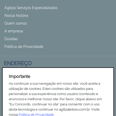
Agiliza Serviços Especializados
Nossa história
Quem somos
A empresa
Dúvidas
Política de Privacidade
ENDEREÇO
Rua Albânia, n° 155 - Jardim Igapó - CEP 86.046-29
Importante
Londrina - Paraná
Ao continuar a sua navegação em nosso site, você aceita a
Tel (043) 3878 7000
utilização de cookies. Estes cookies são utilizados para
personalizar a sua experiência como usuário (conteúdo e
contato@agiliza.srv.br
anúncios) e melhorar nosso site. Por favor, clique abaixo em
“Eu Concordo, continuar no site” para consentir com o uso
8:00h às 18:00h
desta tecnologia e continuar no agilizaleiloes.com.br. Visite
nossa
Política de Privacidade
.