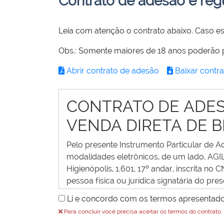
Contrato de adesão e re
Leia com atenção o contrato abaixo. Caso e
Obs.: Somente maiore
Abrir contrato de adesão
Baixar contra
CONTRATO DE ADES
VENDA DIRETA DE B
Pelo presente Instrumento Particular de 
modalidades eletrônicos, de um lado, AG
Higienópolis, 1.601, 17º andar, inscrita
pessoa física ou jurídica signatária do p
que fica fazendo parte integrante do p
Li e concordo com os termos apresentado
presente contrato de adesão e regulament
Para concluir você precisa aceitar os termos do contrato.
os termos e condições para a participa