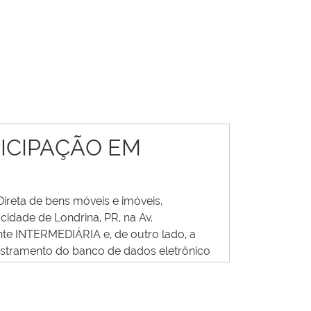
ICIPAÇÃO EM
ireta de bens móveis e imóveis,
dade de Londrina, PR, na Av.
nte INTERMEDIÁRIA e, de outro lado, a
dastramento do banco de dados eletrônico
smente PROPONENTE, estabelecem o
is, modalidades eletrônicos, que descreve