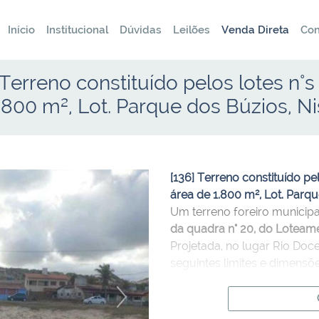
Início
Institucional
Dúvidas
Leilões
Venda Direta
Con
Terreno constituído pelos lotes n°s
1.800 m², Lot. Parque dos Búzios, N
[136] Terreno constituído pe
área de 1.800 m², Lot. Parq
Um terreno foreiro municipa
da quadra n° 20, do Loteam
Projetada, no lugar Rio Doce
seguintes limites e dimens
60,00 metros; FUNDOS, com 
metros; LADO DIREITO, com 
Próximo
ESQUERDO, com o lote n° 3