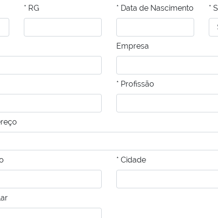
* RG
* Data de Nascimento
* 
Empresa
* Profissão
ereço
ro
* Cidade
lar