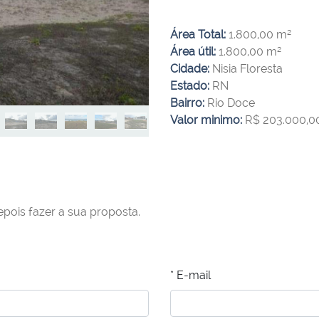
Objeto da Matrícula n° 7.323,
Área Total:
1.800,00 m²
Comarca de Nísia Floresta, 
Área útil:
1.800,00 m²
Cidade:
Nisia Floresta
Estado:
RN
Bairro:
Rio Doce
Valor minimo:
R$ 203.000,0
pois fazer a sua proposta.
* E-mail