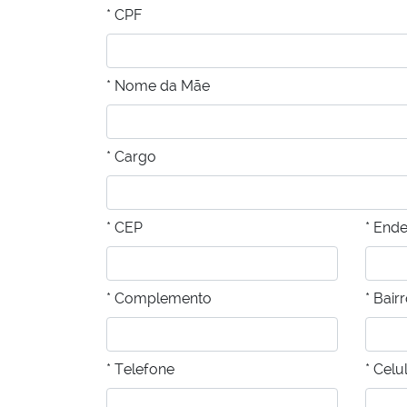
* CPF
* Nome da Mãe
* Cargo
* CEP
* End
* Complemento
* Bair
* Telefone
* Celu