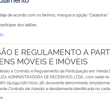
gulamento
steja de acordo com os termos, marque a opção "Cadastrar".
s de 18 anos poderão participar dos leilões.
to
ÃO E REGULAMENTO A PART
ENS MÓVEIS E IMÓVEIS
Adesão a Contrato e Regulamento de Participação em Venda D
ILIZA ADMINISTRADORA DE RECEBIVEIS LTDA., com sede na ci
 no CNPJ 09.099.038/0001-38, doravante denominada simplesme
resente Contrato de Adesão e devidamente identificada no ca
resente Termo como Anexo I, doravante denominado simple
s.
o para participação em venda direta de bens móveis e imóve
ção do PROPONENTE no site da INTERMEDIÁRIA.