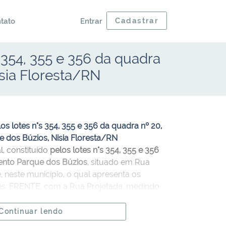
Cadastrar
tato
Entrar
 354, 355 e 356 da quadra
isia Floresta/RN
los lotes n°s 354, 355 e 356 da quadra nº 20,
ue dos Búzios, Nisia Floresta/RN
l, constituído
pelos lotes n°s 354, 355 e 356
ento Parque dos Búzios
, situado em Rua
, neste município, o qual apresenta os
ões: FRENTE, com a Rua Projetada, medindo
os lotes n°s 346, 347 e 348, medindo 60,00
o lote n° 357, medindo 30,00 metros; LADO
Continuar lendo
53, medindo 30,00 metros.