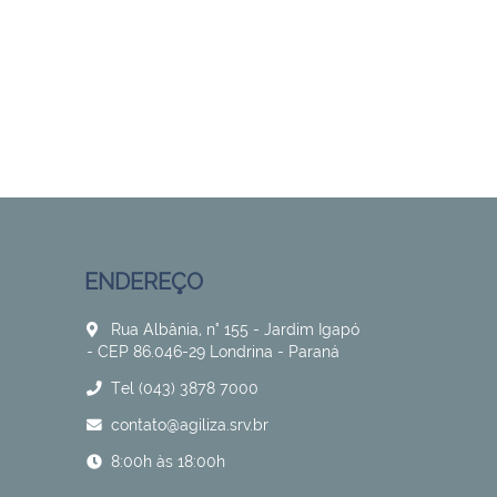
te www.agilizaleiloes.com.br de domínio da
ponente estará apto a fazer sua oferta
 regular no Cadastro de Pessoas Físicas –
de Pessoas Jurídicas – CNPJ.
ENDEREÇO
civil para contratar, realizar pagamentos e
islação em vigor.
Rua Albânia, n° 155 - Jardim Igapó
, autorizando expressamente a verificação
- CEP 86.046-29 Londrina - Paraná
Tel (043) 3878 7000
cimento do site que propicia a
contato@agiliza.srv.br
8:00h às 18:00h