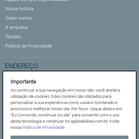
Nossa história
Quem somos
A empresa
Dúvidas
Política de Privacidade
ENDEREÇO
Rua Albânia, n° 155 - Jardim Igapó - CEP 86.046-29
Importante
Londrina - Paraná
Ao continuar a sua navegação em nosso site, você aceita a
Tel (043) 3878 7000
utilização de cookies. Estes cookies são utilizados para
personalizar a sua experiência como usuário (conteúdo e
contato@agiliza.srv.br
anúncios) e melhorar nosso site. Por favor, clique abaixo em
“Eu Concordo, continuar no site” para consentir com o uso
8:00h às 18:00h
desta tecnologia e continuar no agilizaleiloes.com.br. Visite
nossa
Política de Privacidade
.