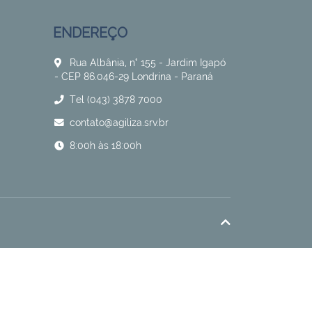
ENDEREÇO
Rua Albânia, n° 155 - Jardim Igapó
- CEP 86.046-29 Londrina - Paraná
Tel (043) 3878 7000
contato@agiliza.srv.br
8:00h às 18:00h