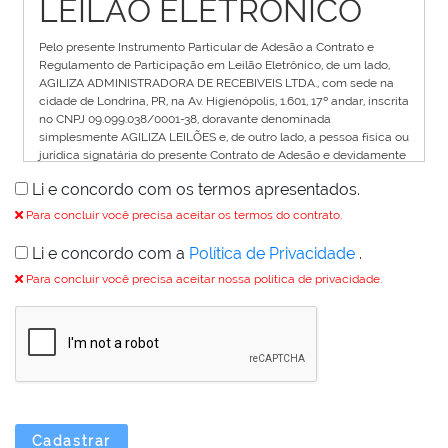
LEILÃO ELETRÔNICO
Pelo presente Instrumento Particular de Adesão a Contrato e
Regulamento de Participação em Leilão Eletrônico, de um lado,
AGILIZA ADMINISTRADORA DE RECEBIVEIS LTDA., com sede na
cidade de Londrina, PR, na Av. Higienópolis, 1.601, 17º andar, inscrita
no CNPJ 09.099.038/0001-38, doravante denominada
simplesmente AGILIZA LEILÕES e, de outro lado, a pessoa física ou
jurídica signatária do presente Contrato de Adesão e devidamente
identificada no cadastramento do banco de dados eletrônico que
Li e concordo com os termos apresentados.
fica fazendo parte integrante do presente Termo como Anexo I,
doravante denominado simplesmente USUÁRIO, estabelecem o
Para concluir você precisa aceitar os termos do contrato.
presente contrato de adesão e regulamento para participação em
leilão eletrônico que descreve os termos e condições para a
Li e concordo com a
Política de Privacidade
.
participação do usuário nos leilões eletrônicos disponíveis no site
Para concluir você precisa aceitar nossa política de privacidade.
da Agiliza Leilões.
1. DO CADASTRO
Para participar do Leilão Eletrônico o Usuário deverá,
previamente, cadastrar-se no site Agiliza Leilões com
antecedência de 24 horas do inicio de realização do Leilão.
Ao se cadastrar no site da Agiliza Leilões, o Usuário
indicará um login (apelido) para sua identificação no
Cadastrar
PORTAL, bem como uma senha pessoal e intransferível, a