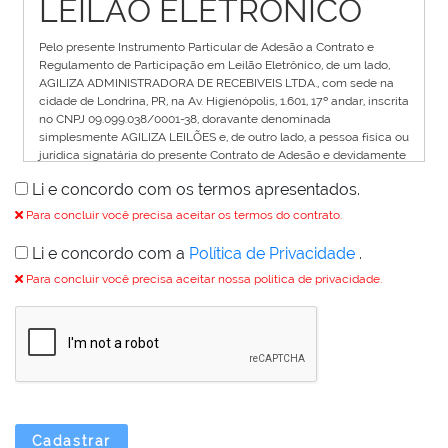
LEILÃO ELETRÔNICO
Pelo presente Instrumento Particular de Adesão a Contrato e
Regulamento de Participação em Leilão Eletrônico, de um lado,
AGILIZA ADMINISTRADORA DE RECEBIVEIS LTDA., com sede na
cidade de Londrina, PR, na Av. Higienópolis, 1.601, 17º andar, inscrita
no CNPJ 09.099.038/0001-38, doravante denominada
simplesmente AGILIZA LEILÕES e, de outro lado, a pessoa física ou
jurídica signatária do presente Contrato de Adesão e devidamente
identificada no cadastramento do banco de dados eletrônico que
Li e concordo com os termos apresentados.
fica fazendo parte integrante do presente Termo como Anexo I,
doravante denominado simplesmente USUÁRIO, estabelecem o
Para concluir você precisa aceitar os termos do contrato.
presente contrato de adesão e regulamento para participação em
leilão eletrônico que descreve os termos e condições para a
Li e concordo com a
Política de Privacidade
.
participação do usuário nos leilões eletrônicos disponíveis no site
Para concluir você precisa aceitar nossa política de privacidade.
da Agiliza Leilões.
1. DO CADASTRO
Para participar do Leilão Eletrônico o Usuário deverá,
previamente, cadastrar-se no site Agiliza Leilões com
antecedência de 24 horas do inicio de realização do Leilão.
Ao se cadastrar no site da Agiliza Leilões, o Usuário
indicará um login (apelido) para sua identificação no
Cadastrar
PORTAL, bem como uma senha pessoal e intransferível, a