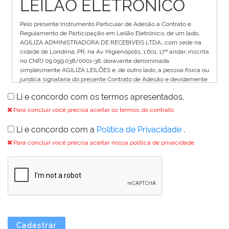
LEILÃO ELETRÔNICO
Pelo presente Instrumento Particular de Adesão a Contrato e
Regulamento de Participação em Leilão Eletrônico, de um lado,
AGILIZA ADMINISTRADORA DE RECEBIVEIS LTDA., com sede na
cidade de Londrina, PR, na Av. Higienópolis, 1.601, 17º andar, inscrita
no CNPJ 09.099.038/0001-38, doravante denominada
simplesmente AGILIZA LEILÕES e, de outro lado, a pessoa física ou
jurídica signatária do presente Contrato de Adesão e devidamente
identificada no cadastramento do banco de dados eletrônico que
Li e concordo com os termos apresentados.
fica fazendo parte integrante do presente Termo como Anexo I,
doravante denominado simplesmente USUÁRIO, estabelecem o
Para concluir você precisa aceitar os termos do contrato.
presente contrato de adesão e regulamento para participação em
leilão eletrônico que descreve os termos e condições para a
Li e concordo com a
Política de Privacidade
.
participação do usuário nos leilões eletrônicos disponíveis no site
Para concluir você precisa aceitar nossa política de privacidade.
da Agiliza Leilões.
1. DO CADASTRO
Para participar do Leilão Eletrônico o Usuário deverá,
previamente, cadastrar-se no site Agiliza Leilões com
antecedência de 24 horas do inicio de realização do Leilão.
Ao se cadastrar no site da Agiliza Leilões, o Usuário
indicará um login (apelido) para sua identificação no
Cadastrar
PORTAL, bem como uma senha pessoal e intransferível, a