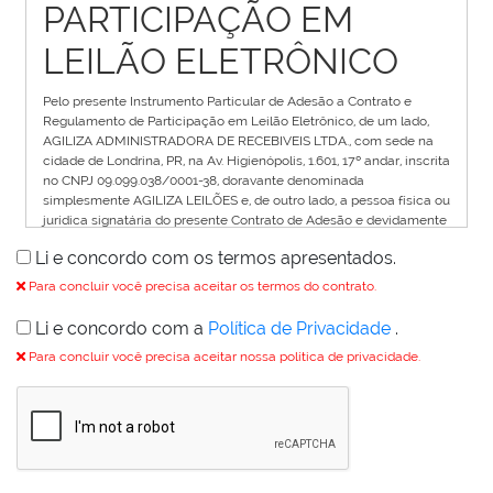
PARTICIPAÇÃO EM
LEILÃO ELETRÔNICO
Pelo presente Instrumento Particular de Adesão a Contrato e
Regulamento de Participação em Leilão Eletrônico, de um lado,
AGILIZA ADMINISTRADORA DE RECEBIVEIS LTDA., com sede na
cidade de Londrina, PR, na Av. Higienópolis, 1.601, 17º andar, inscrita
no CNPJ 09.099.038/0001-38, doravante denominada
simplesmente AGILIZA LEILÕES e, de outro lado, a pessoa física ou
jurídica signatária do presente Contrato de Adesão e devidamente
identificada no cadastramento do banco de dados eletrônico que
Li e concordo com os termos apresentados.
fica fazendo parte integrante do presente Termo como Anexo I,
doravante denominado simplesmente USUÁRIO, estabelecem o
Para concluir você precisa aceitar os termos do contrato.
presente contrato de adesão e regulamento para participação em
leilão eletrônico que descreve os termos e condições para a
Li e concordo com a
Política de Privacidade
.
participação do usuário nos leilões eletrônicos disponíveis no site
Para concluir você precisa aceitar nossa política de privacidade.
da Agiliza Leilões.
1. DO CADASTRO
Para participar do Leilão Eletrônico o Usuário deverá,
previamente, cadastrar-se no site Agiliza Leilões com
antecedência de 24 horas do inicio de realização do Leilão.